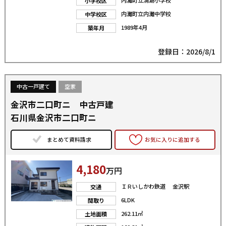
内灘町立清湖小学校
小学校区
内灘町立内灘中学校
中学校区
1989年4月
築年月
登録日：2026/8/1
中古一戸建て
空家
金沢市二口町ニ 中古戸建
石川県金沢市二口町ニ
まとめて資料請求
お気に入りに追加する
4,180
万円
ＩＲいしかわ鉄道 金沢駅
交通
6LDK
間取り
262.11㎡
土地面積