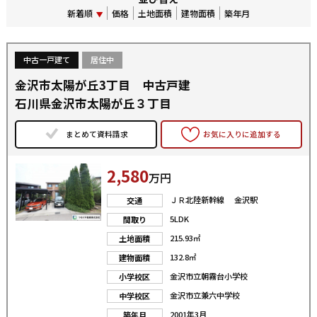
新着順
価格
土地面積
建物面積
築年月
中古一戸建て
居住中
金沢市太陽が丘3丁目 中古戸建
石川県金沢市太陽が丘３丁目
まとめて資料請求
お気に入りに追加する
2,580
万円
ＪＲ北陸新幹線 金沢駅
交通
5LDK
間取り
215.93㎡
土地面積
132.8㎡
建物面積
金沢市立朝霧台小学校
小学校区
金沢市立兼六中学校
中学校区
2001年3月
築年月