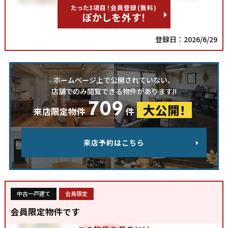
たった3項目！会員登録(無料)
ぼかしを外す！
登録日：2026/6/29
ホームページ上で公開されていない、
店舗でのみ閲覧できる物件があります!!
709
大公開！
来店限定物件
件
来店予約はこちら
中古一戸建て
会員限定
会員限定物件です