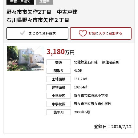
中古一戸建て
居住中
野々市市矢作2丁目 中古戸建
石川県野々市市矢作２丁目
まとめて資料請求
お気に入りに追加する
3,180
万円
北陸鉄道石川線 額住宅前駅
交通
4LDK
間取り
131.21㎡
土地面積
102.64㎡
建物面積
野々市市立菅原小学校
小学校区
野々市市立野々市中学校
中学校区
2006年5月
築年月
登録日：2026/7/12