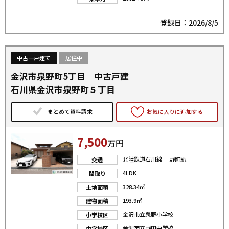
登録日：2026/8/5
中古一戸建て
居住中
金沢市泉野町5丁目 中古戸建
石川県金沢市泉野町５丁目
まとめて資料請求
お気に入りに追加する
7,500
万円
北陸鉄道石川線 野町駅
交通
4LDK
間取り
328.34㎡
土地面積
193.9㎡
建物面積
金沢市立泉野小学校
小学校区
金沢市立野田中学校
中学校区