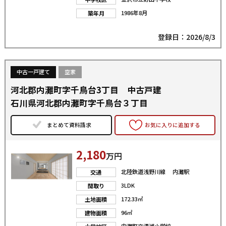
1986年8月
築年月
登録日：2026/8/3
中古一戸建て
空家
河北郡内灘町字千鳥台3丁目 中古戸建
石川県河北郡内灘町字千鳥台３丁目
まとめて資料請求
お気に入りに追加する
2,180
万円
北陸鉄道浅野川線 内灘駅
交通
3LDK
間取り
172.33㎡
土地面積
96㎡
建物面積