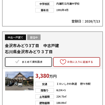
内灘町立内灘中学校
中学校区
1991年4月
築年月
登録日：2026/7/13
中古一戸建て
居住中
金沢市みどり3丁目 中古戸建
石川県金沢市みどり３丁目
まとめて資料請求
お気に入りに追加する
3,380
万円
ＩＲいしかわ鉄道 野々市駅
交通
6LDK+S
間取り
224.75㎡
土地面積
188.89㎡
建物面積