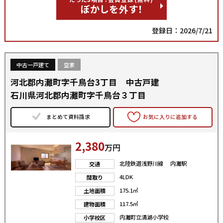
ぼかしを外す！
登録日：2026/7/21
中古一戸建て
空家
河北郡内灘町字千鳥台3丁目 中古戸建
石川県河北郡内灘町字千鳥台３丁目
まとめて資料請求
お気に入りに追加する
2,380
万円
北陸鉄道浅野川線 内灘駅
交通
4LDK
間取り
175.1㎡
土地面積
117.5㎡
建物面積
内灘町立清湖小学校
小学校区