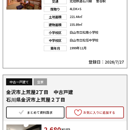
北陸鉄道石川線 曽谷駅
交通
4LDK+S
間取り
221.44㎡
土地面積
155.89㎡
建物面積
白山市立松南小学校
小学校区
白山市立松任中学校
中学校区
1999年11月
築年月
登録日：2026/7/27
中古一戸建て
空家
金沢市上荒屋2丁目 中古戸建
石川県金沢市上荒屋２丁目
まとめて資料請求
お気に入りに追加する
2,680