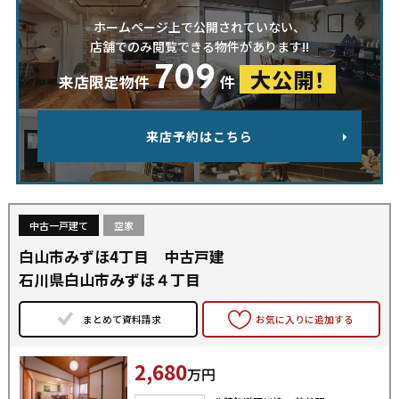
ホームページ上で公開されていない、
店舗でのみ閲覧できる物件があります!!
709
大公開！
来店限定物件
件
来店予約はこちら
中古一戸建て
空家
白山市みずほ4丁目 中古戸建
石川県白山市みずほ４丁目
まとめて資料請求
お気に入りに追加する
2,680
万円