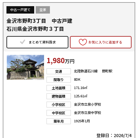
中古一戸建て
空家
金沢市野町3丁目 中古戸建
石川県金沢市野町３丁目
まとめて資料請求
お気に入りに追加する
1,980
万円
北陸鉄道石川線 野町駅
交通
8DK
間取り
171.16㎡
土地面積
125.61㎡
建物面積
金沢市立泉小学校
小学校区
金沢市立泉中学校
中学校区
1925年1月
築年月
登録日：2026/7/4