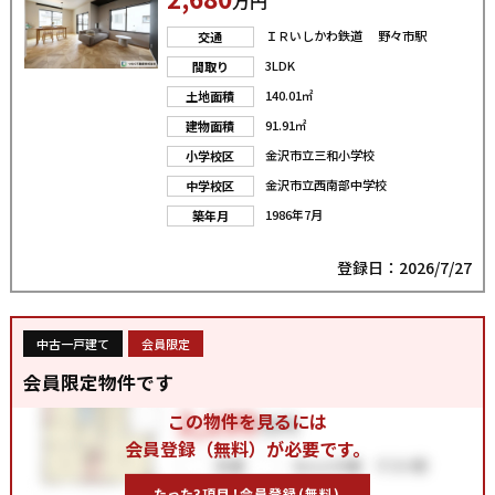
万円
ＩＲいしかわ鉄道 野々市駅
交通
3LDK
間取り
140.01㎡
土地面積
91.91㎡
建物面積
金沢市立三和小学校
小学校区
金沢市立西南部中学校
中学校区
1986年7月
築年月
登録日：2026/7/27
中古一戸建て
会員限定
会員限定物件です
この物件を見るには
会員登録（無料）が必要です。
たった3項目！会員登録(無料)