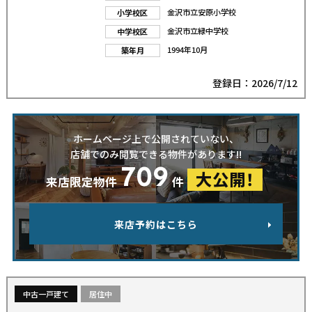
金沢市立安原小学校
小学校区
金沢市立緑中学校
中学校区
1994年10月
築年月
登録日：2026/7/12
ホームページ上で公開されていない、
店舗でのみ閲覧できる物件があります!!
709
大公開！
来店限定物件
件
来店予約はこちら
中古一戸建て
居住中