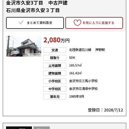
金沢市久安3丁目 中古戸建
石川県金沢市久安３丁目
まとめて資料請求
お気に入りに追加する
2,080
万円
北陸鉄道石川線 押野駅
交通
5DK
間取り
165.57㎡
土地面積
161.42㎡
建物面積
金沢市立三馬小学校
小学校区
金沢市立清泉中学校
中学校区
1985年8月
築年月
登録日：2026/7/12