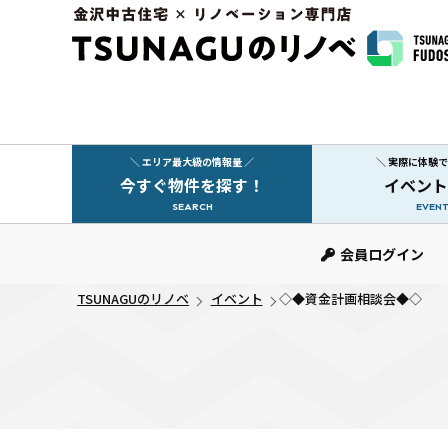
＼ エリア最大級の情報量 ／
＼ 実際に体験
今すぐ物件を探す！
イベント
SEARCH
EVENT
中古マンション
中古一戸建て
新築一戸建て
事業用
土地
会員ログイン
TSUNAGUのリノベ
イベント
◇◆資金計画相談会◆◇