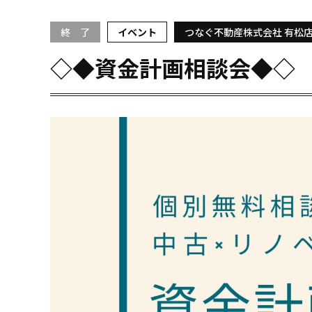
終 了
イベント
つなぐ不動産株式会社 有松
◇◆資金計画相談会◆◇