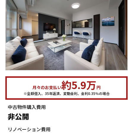
約5.9万
月々のお支払い
円
※全額借入、35年返済、変動金利、金利0.35％の場合
中古物件購入費用
非公開
リノベーション費用