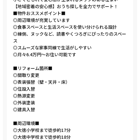
【地域密着の安心感】おうち探しを全力でサポート！
■物件おススメポイント■
◎周辺環境が充実しています
◎食事スペースと生活スペースを使い分けられる設計
◎縁側、ヌックなど、読書やくつろぎにぴったりのスペー
ス
◎スムーズな家事同線で生活がしやすい
◎月々6.4万円～お住い可能です
■リフォーム箇所■
◎間取り変更
◎表装張替（壁・天井・床）
◎住設入替
◎熱源変更
◎外装塗装
◎建具入替
■周辺環境■
◎大徳小学校まで徒歩約17分
◎大徳中学校まで徒歩約18分