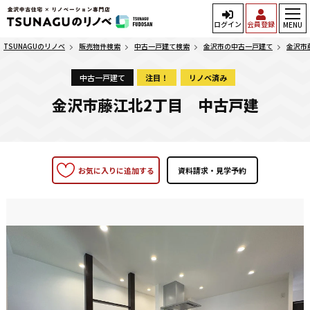
ログイン
会員登録
MENU
TSUNAGUのリノベ
販売物件検索
中古一戸建て検索
金沢市の中古一戸建て
金沢市
中古一戸建て
注目！
リノベ済み
金沢市藤江北2丁目 中古戸建
お気に入りに追加する