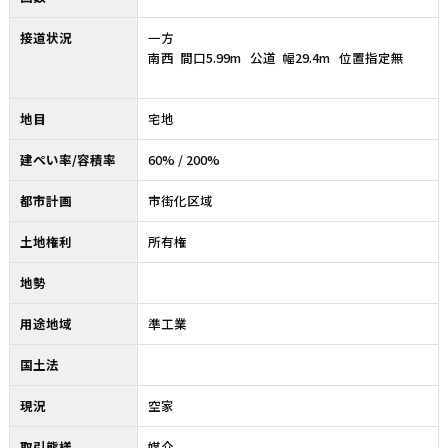
接道状況
一方
南西 間口5.99m 公道 幅29.4m 位置指定無
地目
宅地
建ぺい率/容積率
60% / 200%
都市計画
市街化区域
土地権利
所有権
地勢
用途地域
準工業
国土法
現況
空家
取引態様
媒介