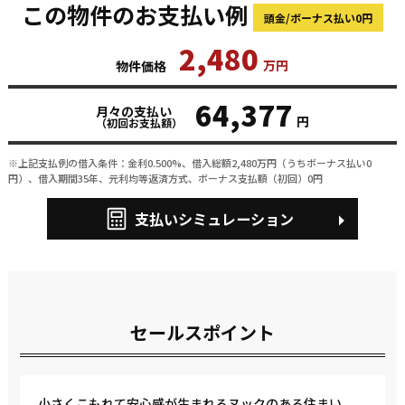
この物件のお支払い例
頭金/ボーナス払い0円
2,480
万円
物件価格
64,377
月々の支払い
円
（初回お支払額）
※上記支払例の借入条件：金利0.500%、借入総額
2,480
万円（うちボーナス払い0
円）、借入期間35年、元利均等返済方式、ボーナス支払額（初回）0円
支払いシミュレーション
セールスポイント
小さくこもれて安心感が生まれるヌックのある住まい