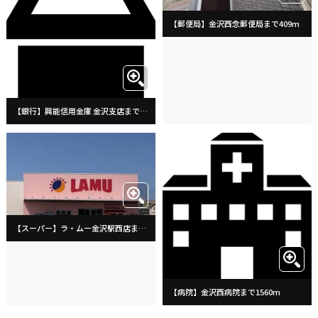
【郵便局】金沢西念郵便局まで409m
【銀行】興能信用金庫 金沢支店まで382m
【スーパー】ラ・ムー金沢駅西店まで1135m
【病院】金沢西病院まで1560m