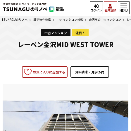
ログイン
会員登録
MENU
TSUNAGUのリノベ
販売物件検索
中古マンション検索
金沢市の中古マンション
レ
中古マンション
注目！
レーベン金沢MID WEST TOWER
お気に入りに追加する