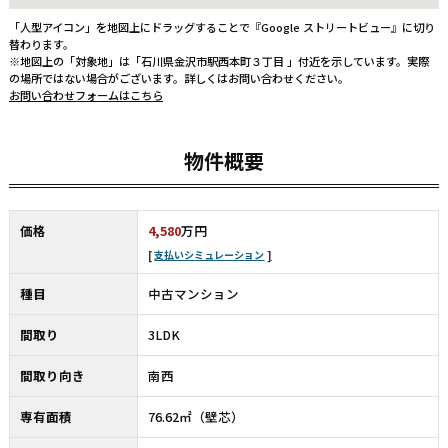
「人型アイコン」を地図上にドラッグすることで『Google ストリートビュー』に切り
替わります。
※地図上の「対象地」は「石川県金沢市駅西本町３丁目 」付近を示しています。実際
の場所ではない場合がございます。詳しくはお問い合わせください。
お問い合わせフォームはこちら
物件概要
価格
4,580
万円
支払いシミュレーション
種目
中古マンション
間取り
3LDK
間取り向き
南西
専有面積
76.62㎡（壁芯）