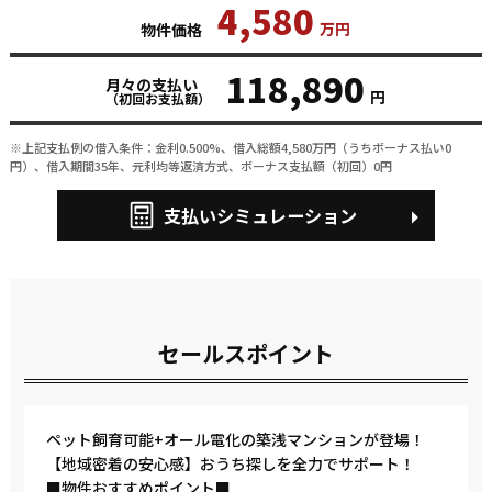
4,580
万円
物件価格
118,890
月々の支払い
円
（初回お支払額）
※上記支払例の借入条件：金利0.500%、借入総額
4,580
万円（うちボーナス払い0
円）、借入期間35年、元利均等返済方式、ボーナス支払額（初回）0円
支払いシミュレーション
セールスポイント
ペット飼育可能+オール電化の築浅マンションが登場！
【地域密着の安心感】おうち探しを全力でサポート！
■物件おすすめポイント■