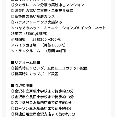
◎タカラレーベン分譲の築浅中古マンション
◎遮音性の高い二重床・二重天井構造
◎断熱性の高い複層ガラス
◎ハウスクリーニング実施済み
※つなぐのネットコミュニケーションズのインターネット
利用可（月額1,925円）
※駐輪場 （月額200～300円）
※バイク置き場 （月額3,000円）
※トランクルーム （月額300円）
■リフォーム歴■
◎新築時にリビング、玄関にエコカラット設置
◎新築時にカップボード設置
■周辺環境■
◎金沢市立戸板小学校まで徒歩約23分
◎金沢市立長田小学校まで徒歩約13分
◎スギ薬局金沢駅西店まで徒歩約1分
◎ローソン金沢駅西店まで徒歩約4分
◎興能信用金庫金沢支店まで徒歩約5分