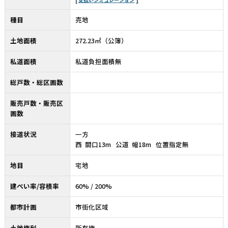
種目
売地
土地面積
272.23㎡（公簿）
私道面積
私道負担面積無
総戸数・総区画数
販売戸数・販売区
画数
接道状況
一方
西 間口13m 公道 幅18m 位置指定無
地目
宅地
建ぺい率/容積率
60% / 200%
都市計画
市街化区域
土地権利
所有権