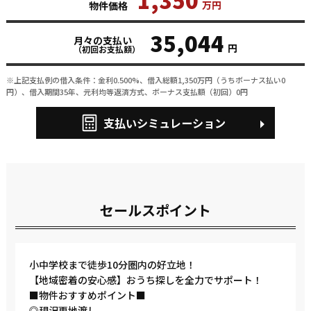
万円
物件価格
35,044
月々の支払い
円
（初回お支払額）
※上記支払例の借入条件：金利0.500%、借入総額
1,350
万円（うちボーナス払い0
円）、借入期間35年、元利均等返済方式、ボーナス支払額（初回）0円
支払いシミュレーション
セールスポイント
小中学校まで徒歩10分圏内の好立地！
【地域密着の安心感】おうち探しを全力でサポート！
■物件おすすめポイント■
◎現況更地渡し