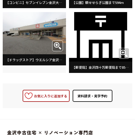
【コンビニ】セブンイレブン金沢大額三丁目店まで543m
【公園】額せせらぎ公園まで594m
【ドラッグストア】ウエルシア金沢四十万店まで781m
【郵便局】金沢四十万郵便局まで856m
お気に入りに追加する