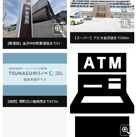
【スーパー】アピタ金沢店まで343m
【郵便局】金沢中村町郵便局まで574m
【病院】野町広小路病院まで477m