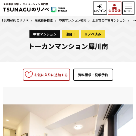
ログイン
会員登録
MENU
TSUNAGUのリノベ
販売物件検索
中古マンション検索
金沢市の中古マンション
ト
中古マンション
注目！
リノベ済み
トーカンマンション犀川南
お気に入りに追加する