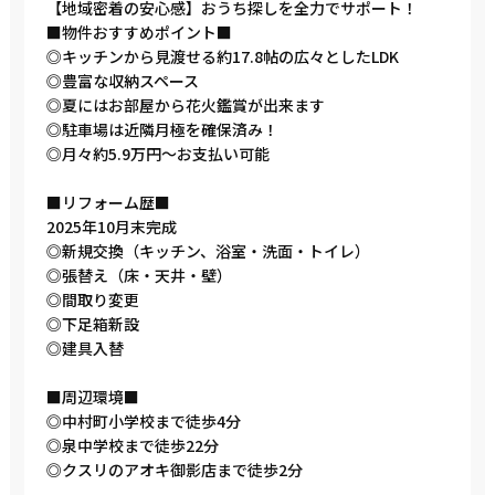
【地域密着の安心感】おうち探しを全力でサポート！
■物件おすすめポイント■
◎キッチンから見渡せる約17.8帖の広々としたLDK
◎豊富な収納スペース
◎夏にはお部屋から花火鑑賞が出来ます
◎駐車場は近隣月極を確保済み！
◎月々約5.9万円～お支払い可能
■リフォーム歴■
2025年10月末完成
◎新規交換（キッチン、浴室・洗面・トイレ）
◎張替え（床・天井・壁）
◎間取り変更
◎下足箱新設
◎建具入替
■周辺環境■
◎中村町小学校まで徒歩4分
◎泉中学校まで徒歩22分
◎クスリのアオキ御影店まで徒歩2分