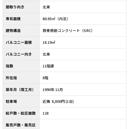
間取り向き
北東
専有面積
60.93㎡（内法）
建物構造
鉄骨鉄筋コンクリート（SRC）
バルコニー面積
18.19㎡
バルコニー向き
北東
階数
11階建
所在階
8階
築年月（竣工月）
1990年 11月
駐車場
近隣 8,800円 (1台)
総戸数・総区画数
128
販売戸数・販売区