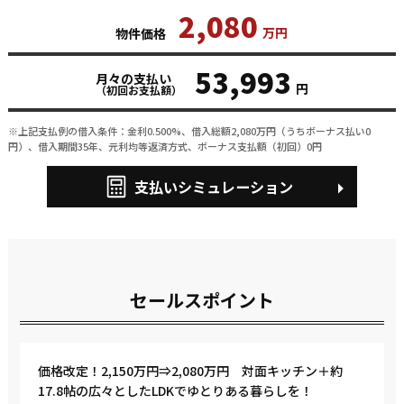
2,080
万円
物件価格
53,993
月々の支払い
円
（初回お支払額）
※上記支払例の借入条件：金利0.500%、借入総額
2,080
万円（うちボーナス払い0
円）、借入期間35年、元利均等返済方式、ボーナス支払額（初回）0円
支払いシミュレーション
セールスポイント
価格改定！2,150万円⇒2,080万円 対面キッチン＋約
17.8帖の広々としたLDKでゆとりある暮らしを！